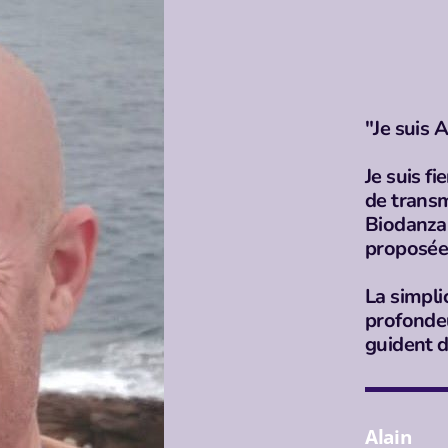
"Je suis 
Je suis f
de transm
Biodanza 
proposée
La simplici
profondeu
guident 
Alain