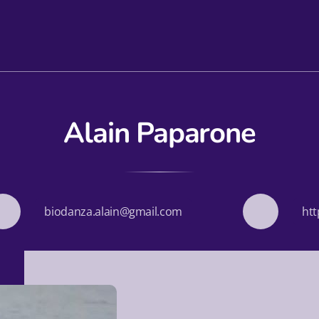
Alain Paparone
biodanza.alain@gmail.com
htt