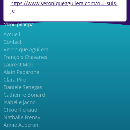
https://www.veroniqueaguilera.com/qui-suis-
je
Menu principal
Accueil
Contact
Veronique Aguilera
François Chavanes
Laurent Mori
Alain Paparone
Clara Piro
Danièle Senegas
Catherine Bonard
Isabelle Jacob
Chloe Richaud
Nathalie Frenay
Annie Aubertin