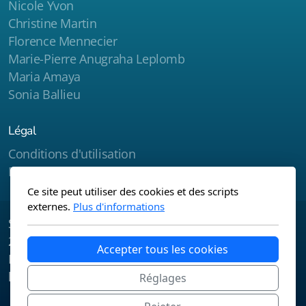
Nicole Yvon
Christine Martin
Florence Mennecier
Marie-Pierre Anugraha Leplomb
Maria Amaya
Sonia Ballieu
Légal
Conditions d'utilisation
Politique de confidentialité
Ce site peut utiliser des cookies et des scripts
externes.
Plus d'informations
Site créé par Laurent MORI -
La Fabrik des étoiles
-
2025
Accepter tous les cookies
Notre site est hébergé par
Infomaniak
, engagé dans
la préservation de l'environnement.
Réglages